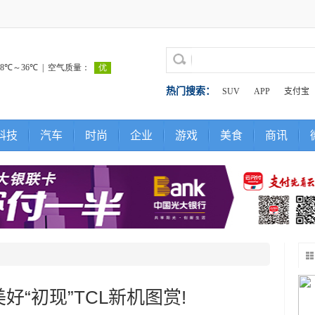
热门搜索：
SUV
APP
支付宝
科技
汽车
时尚
企业
游戏
美食
商讯
好“初现”TCL新机图赏!