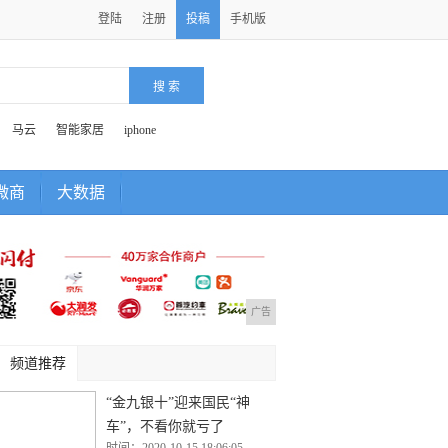
登陆
注册
投稿
手机版
马云
智能家居
iphone
微商
大数据
广告
频道推荐
“金九银十”迎来国民“神
车”，不看你就亏了