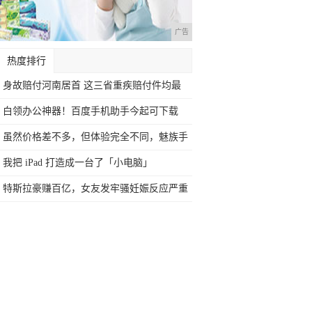
广告
热度排行
身故赔付河南居首 这三省重疾赔付件均最
多！
白领办公神器！百度手机助手今起可下载
Off
虽然价格差不多，但体验完全不同，魅族手
机这
我把 iPad 打造成一台了「小电脑」
特斯拉豪赚百亿，女友发牢骚妊娠反应严重
还要