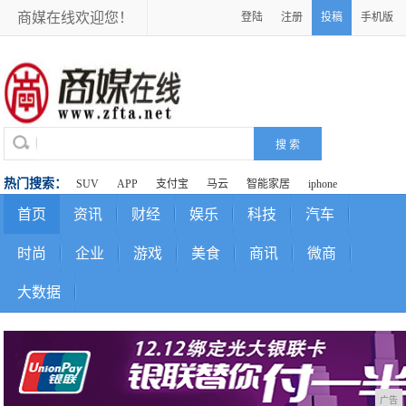
商媒在线欢迎您！
登陆
注册
投稿
手机版
热门搜索：
SUV
APP
支付宝
马云
智能家居
iphone
首页
资讯
财经
娱乐
科技
汽车
时尚
企业
游戏
美食
商讯
微商
大数据
广告