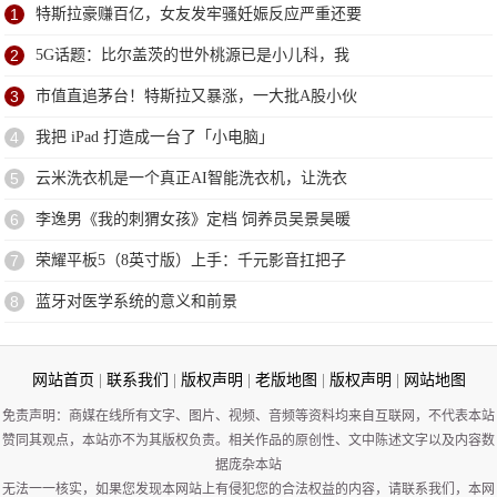
1
特斯拉豪赚百亿，女友发牢骚妊娠反应严重还要
2
5G话题：比尔盖茨的世外桃源已是小儿科，我
3
市值直追茅台！特斯拉又暴涨，一大批A股小伙
4
我把 iPad 打造成一台了「小电脑」
5
云米洗衣机是一个真正AI智能洗衣机，让洗衣
6
李逸男《我的刺猬女孩》定档 饲养员吴景昊暖
7
荣耀平板5（8英寸版）上手：千元影音扛把子
8
蓝牙对医学系统的意义和前景
网站首页
|
联系我们
|
版权声明
|
老版地图
|
版权声明
|
网站地图
免责声明：商媒在线所有文字、图片、视频、音频等资料均来自互联网，不代表本站
赞同其观点，本站亦不为其版权负责。相关作品的原创性、文中陈述文字以及内容数
据庞杂本站
无法一一核实，如果您发现本网站上有侵犯您的合法权益的内容，请联系我们，本网